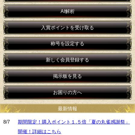
AI解析
入賞ポイントを受け取る
称号を設定する
新しく会員登録する
掲示板を見る
お困りの方へ
最新情報
8/7
期間限定！購入ポイント１.５倍「夏の丸雀感謝祭」
開催！詳細はこちら