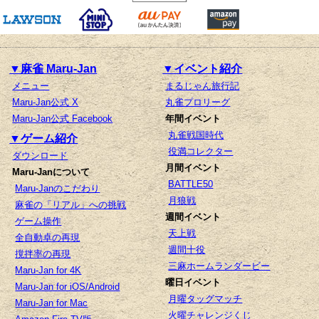
▼麻雀 Maru-Jan
▼イベント紹介
メニュー
まるじゃん旅行記
Maru-Jan公式 X
丸雀プロリーグ
Maru-Jan公式 Facebook
年間イベント
丸雀戦国時代
▼ゲーム紹介
役満コレクター
ダウンロード
月間イベント
Maru-Janについて
BATTLE50
Maru-Janのこだわり
月狼戦
麻雀の「リアル」への挑戦
週間イベント
ゲーム操作
天上戦
全自動卓の再現
週間十役
撹拌率の再現
三麻ホームランダービー
Maru-Jan for 4K
曜日イベント
Maru-Jan for iOS/Android
月曜タッグマッチ
Maru-Jan for Mac
火曜チャレンジくじ