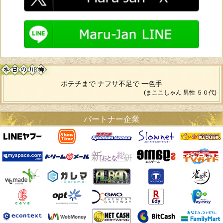
ポテチまで ナフサ不足で 一色手
(まここしゃん 男性 ５０代)
パートナー企業