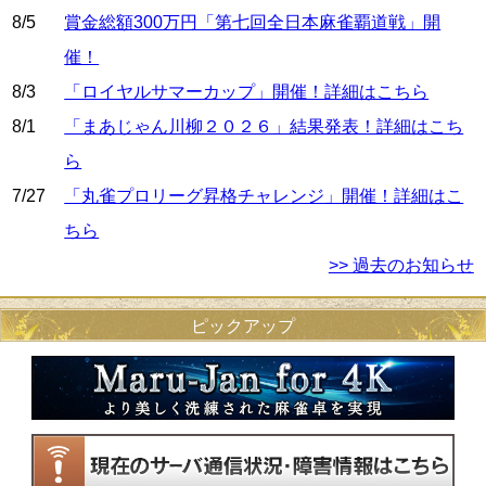
8/5
賞金総額300万円「第七回全日本麻雀覇道戦」開
催！
8/3
「ロイヤルサマーカップ」開催！詳細はこちら
8/1
「まあじゃん川柳２０２６」結果発表！詳細はこち
ら
7/27
「丸雀プロリーグ昇格チャレンジ」開催！詳細はこ
ちら
>> 過去のお知らせ
ピックアップ